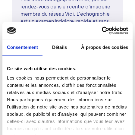
rendez-vous dans un centre d'imagerie
membre du réseau Vidi. L'échographie
est un examen indolore, rapide et sans
rayonnement, reposant sur les ultrasons
pour visualiser les organes internes, les
vaisseaux ou les tissus. Cet outil
Consentement
Détails
À propos des cookies
diagnostique est essentiel pour de
nombreux suivis médicaux, y compris
obstétriques. Les radiologues
Ce site web utilise des cookies.
surspécialisés du centre d'Elne
Les cookies nous permettent de personnaliser le
interprètent les images avec exigence
contenu et les annonces, d'offrir des fonctionnalités
et précision. Le réseau Vidi met la
relatives aux médias sociaux et d'analyser notre trafic.
qualité scientifique et l'humain au cour
Nous partageons également des informations sur
de sa démarche. À Elne, la technologie,
l'utilisation de notre site avec nos partenaires de médias
la compétence et la bienveillance se
sociaux, de publicité et d'analyse, qui peuvent combiner
conjuguent pour offrir un examen sûr,
celles-ci avec d'autres informations que vous leur avez
clair et rassurant.
fournies ou qu'ils ont collectées lors de votre utilisation