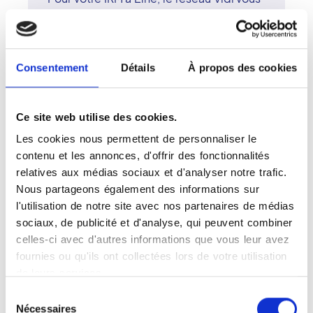
propose un centre d'imagerie moderne
et performant. L'IRM permet une
observation détaillée des structures
internes sans exposition aux rayons X. Le
Consentement
Détails
À propos des cookies
centre d'Elne dispose d'un équipement
de dernière génération pour des
examens rapides et fiables. Les
Ce site web utilise des cookies.
radiologues surspécialisés du réseau
Les cookies nous permettent de personnaliser le
Vidi interprètent les images avec rigueur
contenu et les annonces, d'offrir des fonctionnalités
et bienveillance. À Elne, le centre
relatives aux médias sociaux et d'analyser notre trafic.
d'imagerie conjugue précision
Nous partageons également des informations sur
technologique, confort et humanité.
l'utilisation de notre site avec nos partenaires de médias
sociaux, de publicité et d'analyse, qui peuvent combiner
celles-ci avec d'autres informations que vous leur avez
fournies ou qu'ils ont collectées lors de votre utilisation
de leurs services.
Votre IRM à Elne
Sélection
L'IRM, ou imagerie par résonance
Nécessaires
du