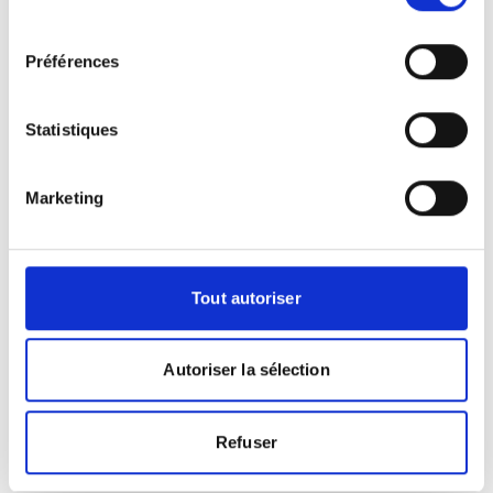
magnétique, est un examen médical de
consentement
haute technologie permettant d'obtenir
Préférences
des images détaillées des organes
internes. Réalisée sans rayons X, elle
repose sur l'utilisation d'un champ
Statistiques
magnétique et d'ondes radio. Cet
examen, effectué dans un centre
d'imagerie médicale, est indolore et sûr.
Marketing
Le patient est installé sur une table
motorisée qui entre doucement dans
l'appareil. Le radiologue contrôle le
Tout autoriser
déroulement et peut, selon le cas,
recommander l'injection d'un produit de
contraste. L'IRM offre une excellente
Autoriser la sélection
précision pour le diagnostic des
pathologies neurologiques, musculaires
ou vasculaires.
Refuser