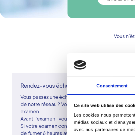
Vous n'ê
Rendez-vous échographie
Consentement
Vous passez une échographie ou un doppler dans 
de notre réseau ? Voici les informations utiles pou
Ce site web utilise des cook
examen.
Les cookies nous permettent 
Avant l'examen : vous préparer
médias sociaux et d'analyser 
Si votre examen concerne votre abdomen (ventre), 
avec nos partenaires de médi
de fumer 6 heures avant son horaire prévu.