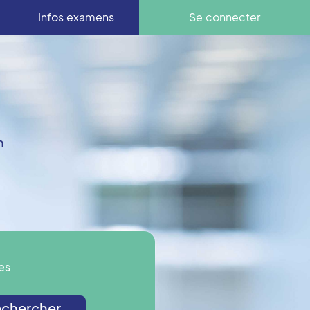
Infos examens
Se connecter
n
es
chercher