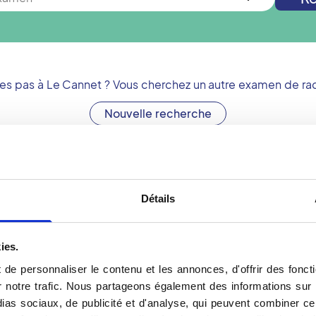
tes pas à
Le Cannet
? Vous cherchez un autre examen de rad
Nouvelle recherche
Se préparer pour une 
Détails
un centre de radiologie
En cas de ponction sous 
r vous préparer à votre
rendez-vous :
ies.
- précisez si vous souffr
de personnaliser le contenu et les annonces, d'offrir des foncti
- précisez si vous suivez 
notre trafic. Nous partageons également des informations sur l'u
restez à jeun et arrêtez
coagulant (dans ce cas, 
as sociaux, de publicité et d'analyse, qui peuvent combiner cel
- apportez la liste écrite