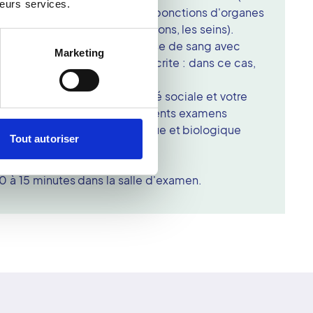
leurs services.
rêter ces traitements pour les ponctions d'organes
oïde, les tendons et articulations, les seins).
ra la conduite à tenir. Une prise de sang avec
Marketing
 sanguine peut vous être prescrite : dans ce cas,
ltats le jour de l'examen.
rendre vos papiers de sécurité sociale et votre
ous également de vos précédents examens
t autre document radiologique et biologique
Tout autoriser
 à 15 minutes dans la salle d'examen.