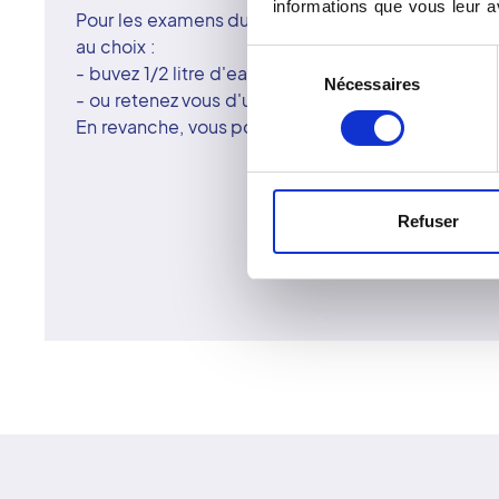
informations que vous leur av
Pour les examens du pelvis (bassin), vous avez le 
au choix :
Sélection
- buvez 1/2 litre d'eau une heure avant l'examen ;
Nécessaires
du
- ou retenez vous d'uriner deux heures avant celui-
consentement
En revanche, vous pouvez prendre vos médicamen
Refuser