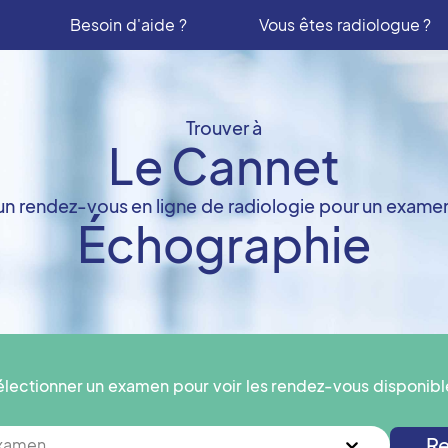
Besoin d'aide ?
Vous êtes radiologue ?
Trouver à
Le Cannet
un rendez-vous en ligne de radiologie pour un exame
Échographie
électionner un examen pour voir les rendez-vous disponibl
Re
examen