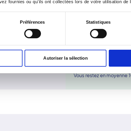
ez fournies ou qu'ils ont collectées lors de votre utilisation de 
choix entre deux options,
n'est pas nécessaire d'ar
superficiels comme la thyr
La secrétaire vous précise
Préférences
Statistiques
ci.
analyse de la coagulation
ts habituels.
pensez à apporter les résu
Avant de venir, pensez à p
ordonnance. Munissez-v
échographiques et de tou
Autoriser la sélection
utile.
Pendant l'examen
Vous restez en moyenne 10