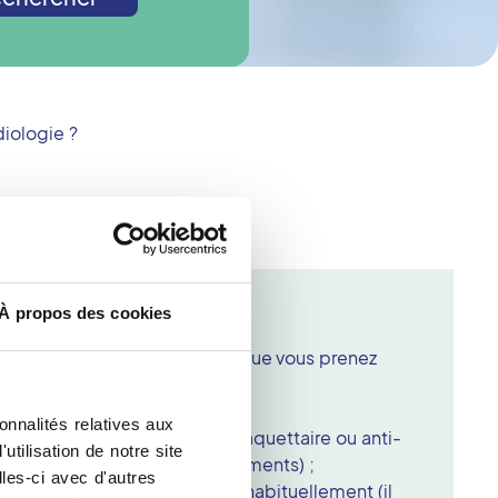
iologie ?
échographie ou un doppler
À propos des cookies
contrôle échographique, lorsque vous prenez
ez de risque hémorragique ;
onnalités relatives aux
un traitement anti-agrégant plaquettaire ou anti-
tilisation de notre site
indiquez les noms des médicaments) ;
les-ci avec d'autres
 de tous les médicaments pris habituellement (il