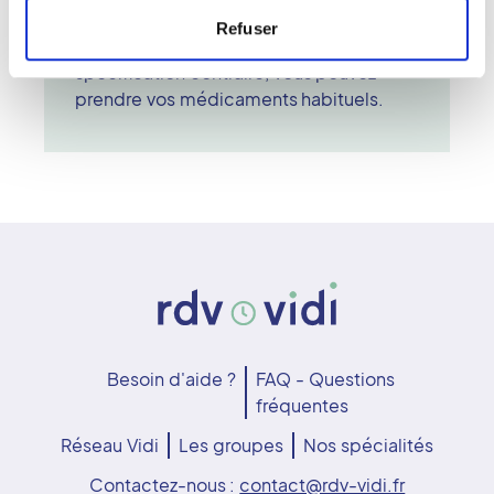
aucun risque pour la santé du patient. Il
Refuser
n'est pas nécessaire d'être à jeun sauf
spécification contraire, vous pouvez
prendre vos médicaments habituels.
Besoin d'aide ?
FAQ - Questions
fréquentes
Réseau Vidi
Les groupes
Nos spécialités
Contactez-nous :
contact@rdv-vidi.fr