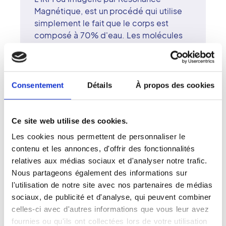
Magnétique, est un procédé qui utilise
simplement le fait que le corps est
composé à 70% d'eau. Les molécules
qui composent celle-ci sont soumises à
un champ magnétique, émettent des
signaux qui sont ensuite captés puis
convertis en images grâce à un système
Consentement
Détails
À propos des cookies
informatique. L'IRM permet une étude
approfondie de nombreux organes. Elle
est utilisée pour l'étude du cerveau, du
Ce site web utilise des cookies.
cou, des articulations, du rachis, des
Les cookies nous permettent de personnaliser le
muscles, du sein, de l'abdomen, du
contenu et les annonces, d'offrir des fonctionnalités
pelvis, du cour et des vaisseaux. L'IRM
relatives aux médias sociaux et d'analyser notre trafic.
permet de détecter certaines anomalies
Nous partageons également des informations sur
qui ne sont pas visibles sur les
l'utilisation de notre site avec nos partenaires de médias
radiographies simples, sur l'échographie
sociaux, de publicité et d'analyse, qui peuvent combiner
et même sur un scanner.
celles-ci avec d'autres informations que vous leur avez
fournies ou qu'ils ont collectées lors de votre utilisation