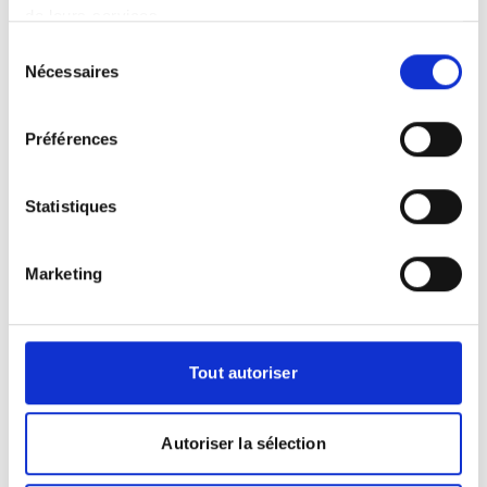
de leurs services.
Sélection
Se préparer pour un IRM
Nécessaires
du
consentement
Dois-je apporter quelque chose pour
Préférences
l'examen ?
Il est très important de vous munir de vos
précédents examens d'IRM, ainsi que de
Statistiques
tout autre examen radiologique ou
biologique, si vous en avez car il est
toujours intéressant de comparer les
Marketing
images à plusieurs années d'intervalle.
Si vous devez également apporter un
produit de contraste, cela vous sera
Tout autoriser
indiqué à la prise de rendez-vous.
Y a-t-il des précautions à prendre ?
Contrairement au scanner, l'IRM n'utilise
Autoriser la sélection
pas de rayons X. C'est un examen non
irradiant et indolore, l'IRM ne présente