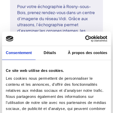
Pour votre échographie à Rosny-sous-
Bois, prenez rendez-vous dans un centre
d'imagerie du réseau Vidi. Grâce aux
ultrasons, l'échographie permet
d'examiner les organes internes, les
tissus ou les vaisseaux, sans
rayonnement ionisant. Cet examen
indolore et rapide joue un rôle essentiel
Consentement
Détails
À propos des cookies
dans de nombreux bilans médicaux. Les
radiologues du centre de Rosny-sous-
Bois, formés aux différentes
Ce site web utilise des cookies.
surspécialités de l'imagerie, assurent
Les cookies nous permettent de personnaliser le
une qualité de diagnostic optimale. Le
contenu et les annonces, d'offrir des fonctionnalités
réseau Vidi allie innovation
relatives aux médias sociaux et d'analyser notre trafic.
technologique et engagement humain.
Nous partageons également des informations sur
À Rosny-sous-Bois, chaque patient
l'utilisation de notre site avec nos partenaires de médias
bénéficie d'une prise en charge
sociaux, de publicité et d'analyse, qui peuvent combiner
attentive et d'un examen conduit avec