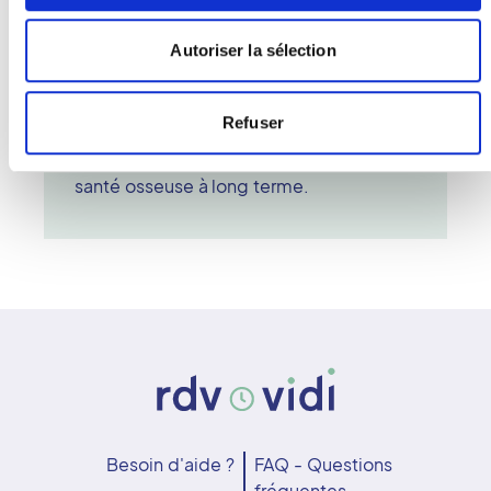
données recueillies sont ensuite
analysées par un radiologue, qui
Autoriser la sélection
compare la densité mesurée à des
valeurs de référence.
L'ostéodensitométrie est un outil fiable
Refuser
et précis, indispensable pour la
prévention des fractures et le suivi de la
santé osseuse à long terme.
Besoin d'aide ?
FAQ - Questions
fréquentes