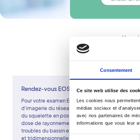
Vous n'
Consentement
Rendez-vous EOS à Cenon
Ce site web utilise des cook
Pour votre examen EOS à Cenon, prenez rendez-v
Les cookies nous permettent 
d'imagerie du réseau Vidi. L'imagerie EOS perme
médias sociaux et d'analyser 
du squelette en position naturelle, tout en réduis
avec nos partenaires de médi
dose de rayonnement. Recommandée pour le suivi
informations que vous leur av
troubles du bassin et des bilans orthopédiques, el
et tridimensionnelle du corps. Les radiologues su
Sélection