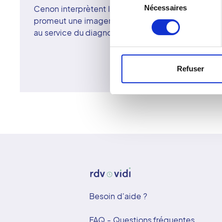
Nécessaires
Cenon interprètent les images avec exigence et p
du
promeut une imagerie moderne, sûre et humaine, 
consentement
au service du diagnostic et du confort du patient.
Refuser
Besoin d'aide ?
FAQ - Questions fréquentes