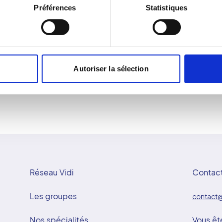
Préférences
Statistiques
récision. Le réseau Vidi
reste debout quelques se
où la technologie se met
simultanément deux vues, 
ensuite les images 2D et 
osseux. L'imagerie EOS of
considérablement l'exposi
privilégié pour le suivi o
Autoriser la sélection
Réseau Vidi
Contac
Les groupes
contact@
Nos spécialités
Vous êt