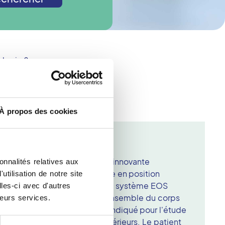
ologie ?
À propos des cookies
Cenon
chnique d'imagerie médicale innovante
onnalités relatives aux
 images précises du squelette en position
tilisation de notre site
centre d'imagerie médicale, le système EOS
les-ci avec d'autres
s faible dose pour visualiser l'ensemble du corps
leurs services.
examen est particulièrement indiqué pour l'étude
 du bassin et des membres inférieurs. Le patient