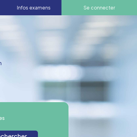
Infos examens
Se connecter
n
es
chercher