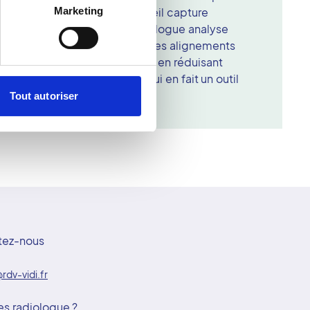
Marketing
condes pendant que l'appareil capture
de face et de profil. Le radiologue analyse
3D pour évaluer la posture et les alignements
fre une grande précision tout en réduisant
tion aux rayonnements, ce qui en fait un outil
rthopédique et pédiatrique.
Tout autoriser
tez-nous
rdv-vidi.fr
es radiologue ?