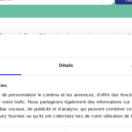
êtes pas à
Cenon
? Vous cherchez un autre examen de radi
Nouvelle recherche
Détails
Votre examen EOS à 
ies.
ous dans un centre
L'examen EOS est une te
de personnaliser le contenu et les annonces, d'offrir des foncti
t une analyse complète
permettant d'obtenir des
notre trafic. Nous partageons également des informations sur l'u
ant considérablement la
debout. Réalisé dans un 
as sociaux, de publicité et d'analyse, qui peuvent combiner cel
 des scolioses, des
utilise des rayons X à trè
ez fournies ou qu'ils ont collectées lors de votre utilisation de 
le offre une vision précise
en trois dimensions. Cet 
rspécialisés du centre de
de la colonne vertébrale,