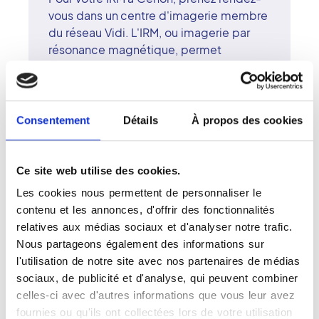
vous dans un centre d'imagerie membre
du réseau Vidi. L'IRM, ou imagerie par
résonance magnétique, permet
d'obtenir des images précises du corps
sans utiliser de rayons X. Le centre
d'imagerie de Cenon dispose d'un IRM
de dernière génération, garantissant un
Consentement
Détails
À propos des cookies
confort optimal et une qualité d'image
exceptionnelle. Les radiologues
surspécialisés du réseau Vidi assurent
Ce site web utilise des cookies.
des diagnostics rapides et fiables, en
Les cookies nous permettent de personnaliser le
alliant expertise médicale et
contenu et les annonces, d'offrir des fonctionnalités
accompagnement humain. À Cenon,
relatives aux médias sociaux et d'analyser notre trafic.
chaque patient bénéficie d'une prise en
Nous partageons également des informations sur
charge individualisée, attentive et
l'utilisation de notre site avec nos partenaires de médias
rassurante.
sociaux, de publicité et d'analyse, qui peuvent combiner
celles-ci avec d'autres informations que vous leur avez
fournies ou qu'ils ont collectées lors de votre utilisation