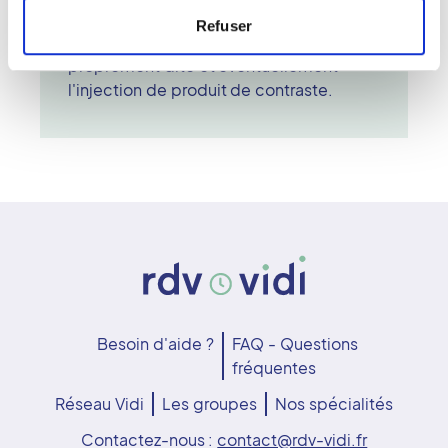
programmées. La durée totale inclut le
Refuser
temps d'installation, l'acquisition
proprement dite et éventuellement
l'injection de produit de contraste.
Besoin d'aide ?
FAQ - Questions
fréquentes
Réseau Vidi
Les groupes
Nos spécialités
Contactez-nous :
contact@rdv-vidi.fr