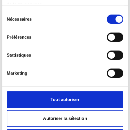
de leurs services.
Votre IRM à Cenon
Sélection
Nécessaires
du
L'IRM représente une technique
consentement
d'imagerie médicale incontournable
Préférences
exploitant les interactions entre champs
magnétiques et tissus biologiques pour
produire des images diagnostiques.
Statistiques
Sans effet néfaste connu sur
l'organisme, cet examen peut être
réalisé même chez les sujets fragiles
Marketing
moyennant certaines précautions. La
salle d'examen est sécurisée avec des
contrôles d'accès stricts pour prévenir
Tout autoriser
tout risque lié au champ magnétique
permanent. Les manipulateurs
positionnent précisément le patient et
Autoriser la sélection
les antennes de réception avant de
débuter les séquences d'acquisition