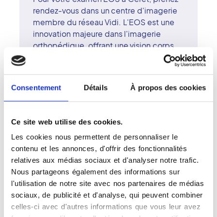
rendez-vous dans un centre d'imagerie
membre du réseau Vidi. L'EOS est une
innovation majeure dans l'imagerie
orthopédique, offrant une vision corps
entier en position debout et une dose
de rayonnement très réduite. Cet
examen est idéal pour le suivi postural,
Consentement
Détails
À propos des cookies
les bilans de scoliose ou les pathologies
du rachis. Les radiologues surspécialisés
du centre de Céret garantissent des
Ce site web utilise des cookies.
diagnostics fiables et précis, appuyés
Les cookies nous permettent de personnaliser le
par des manipulateurs qualifiés. Le
contenu et les annonces, d'offrir des fonctionnalités
réseau Vidi s'engage à offrir une
relatives aux médias sociaux et d'analyser notre trafic.
radiologie d'excellence, alliant expertise
Nous partageons également des informations sur
médicale, modernité technologique et
l'utilisation de notre site avec nos partenaires de médias
bienveillance dans la relation patient.
sociaux, de publicité et d'analyse, qui peuvent combiner
celles-ci avec d'autres informations que vous leur avez