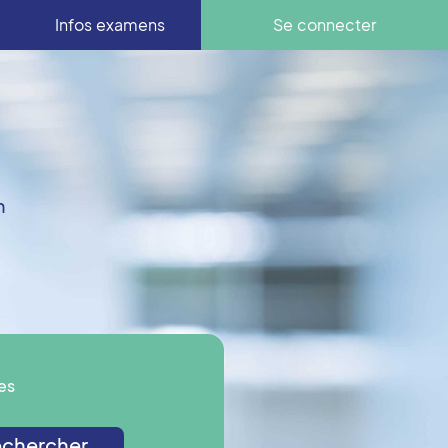
Infos examens
Se connecter
n
es
chercher