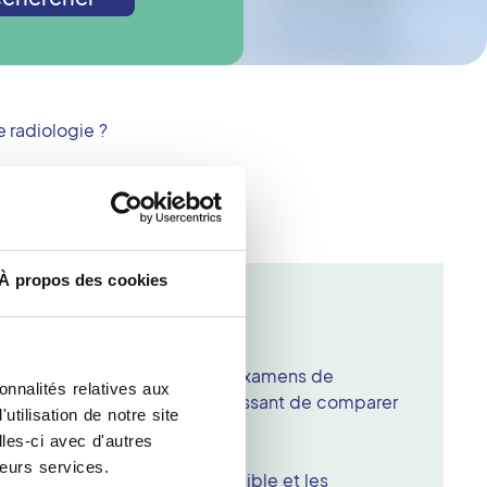
 radiologie ?
À propos des cookies
 mammographie
 chose pour l'examen ?
 vous munir de vos précédents examens de
onnalités relatives aux
vez car il est toujours intéressant de comparer
tilisation de notre site
ées d'intervalle.
les-ci avec d'autres
 prendre ?
leurs services.
 ce type d'examen est très faible et les