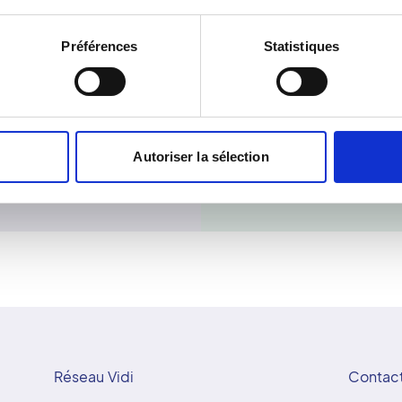
maire (écoulement
précautions prises pour l
e l'aspect du sein.). Elle
jamais été démontré pou
Préférences
Statistiques
e à un stade très
Cependant des précautio
calcifications étant de
systématiquement pour le
 1 mm- qui peuvent
que vous êtes dans ce cas
rfois difficiles à repérer
Autoriser la sélection
artie de cycle (dans les
Réseau Vidi
Contac