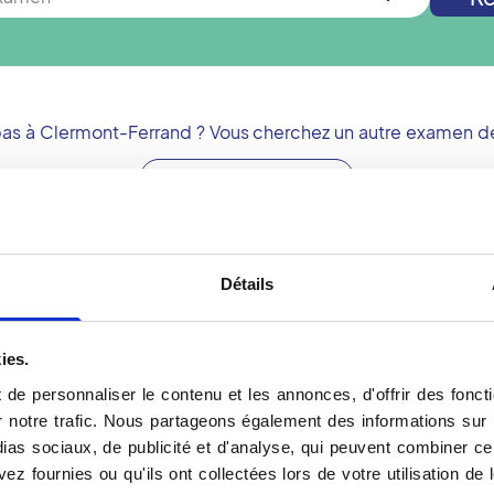
pas à
Clermont-Ferrand
? Vous cherchez un autre examen de
Nouvelle recherche
Détails
Se préparer pour une
 rayons X des seins. Les
Dois-je apporter quelque
ies.
ssu mammaire permettent
Il est très important de
de personnaliser le contenu et les annonces, d'offrir des foncti
in en utilisant la
mammographie si vous en a
notre trafic. Nous partageons également des informations sur l'u
les images à plusieurs ann
as sociaux, de publicité et d'analyse, qui peuvent combiner cel
age systématique, pour le
Y a-t-il des précautions à
ez fournies ou qu'ils ont collectées lors de votre utilisation de 
diagnostic de symptômes
L'usage des rayons X dans