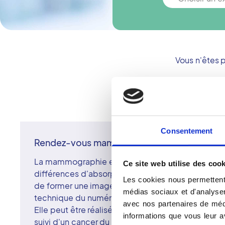
Vous n'êtes 
Consentement
Rendez-vous mammographie
La mammographie est l'examen radiologique avec
Ce site web utilise des cook
différences d'absorption des rayons X par le ti
Les cookies nous permettent 
de former une image qui révèle l'architecture du se
médias sociaux et d'analyser 
technique du numérique.
avec nos partenaires de médi
Elle peut être réalisée dans le cadre d'un dépist
informations que vous leur av
suivi d'un cancer du sein ou dans le cadre d'un 