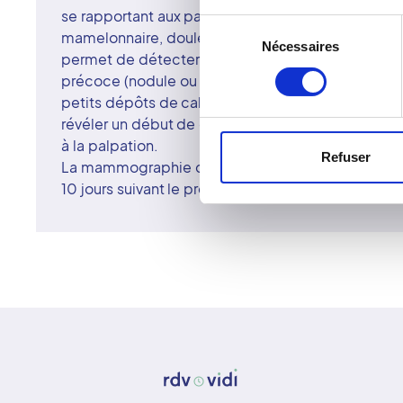
se rapportant aux pathologies de la glande mam
Sélection
mamelonnaire, douleur, gonflement, modification d
Nécessaires
du
permet de détecter d'éventuelles anomalies, mêm
consentement
précoce (nodule ou microcalcifications ; les micro
petits dépôts de calcium dans le sein - moins de
révéler un début de cancer). Ces anomalies sont pa
à la palpation.
Refuser
La mammographie doit être réalisée en première p
10 jours suivant le premier jour des règles).