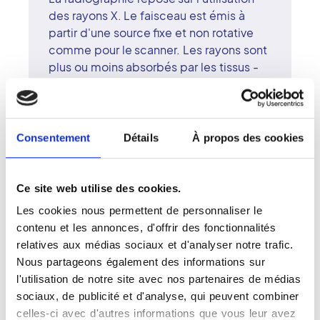
des rayons X. Le faisceau est émis à
partir d'une source fixe et non rotative
comme pour le scanner. Les rayons sont
plus ou moins absorbés par les tissus -
en fonction de la densité de ces
derniers - avant d'être recueillis sur une
pellicule photosensible placée derrière
le patient. Sur le cliché, les rayons X
Consentement
Détails
À propos des cookies
laissent une trace plus ou moins opaque,
selon la densité des tissus traversés. La
radiographie est contre-indiquée chez
Ce site web utilise des cookies.
les femmes enceintes ou susceptibles
Les cookies nous permettent de personnaliser le
de l'être.
contenu et les annonces, d'offrir des fonctionnalités
relatives aux médias sociaux et d'analyser notre trafic.
Nous partageons également des informations sur
l'utilisation de notre site avec nos partenaires de médias
sociaux, de publicité et d'analyse, qui peuvent combiner
Se préparer pour une radiographie
celles-ci avec d'autres informations que vous leur avez