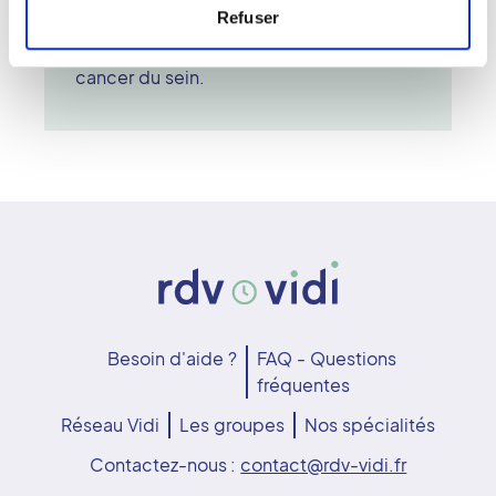
Refuser
la mammographie constitue un outil
essentiel pour la prévention et le suivi du
cancer du sein.
Besoin d'aide ?
FAQ - Questions
fréquentes
Réseau Vidi
Les groupes
Nos spécialités
Contactez-nous :
contact@rdv-vidi.fr