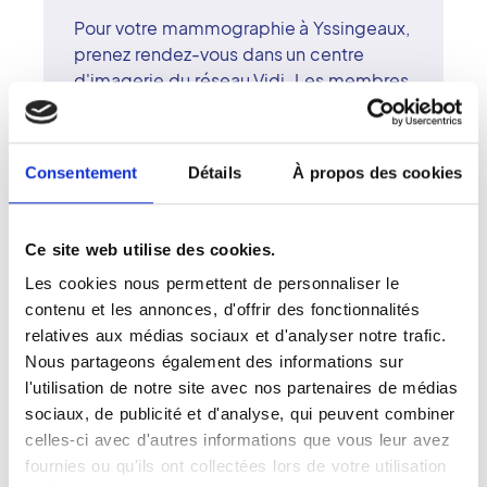
Pour votre mammographie à Yssingeaux,
prenez rendez-vous dans un centre
d'imagerie du réseau Vidi. Les membres
du réseau Vidi s'appuient sur des
équipements numériques de dernière
génération, offrant une imagerie d'une
Consentement
Détails
À propos des cookies
précision remarquable. La
mammographie, examen incontournable
de dépistage, est réalisée par des
Ce site web utilise des cookies.
radiologues surspécialisés en imagerie
Les cookies nous permettent de personnaliser le
mammaire. Le centre d'Yssingeaux veille
contenu et les annonces, d'offrir des fonctionnalités
à garantir un accueil chaleureux, un suivi
relatives aux médias sociaux et d'analyser notre trafic.
attentif et une grande qualité d'écoute.
Nous partageons également des informations sur
Le réseau Vidi défend une approche de
l'utilisation de notre site avec nos partenaires de médias
la radiologie fondée sur la confiance, la
sociaux, de publicité et d'analyse, qui peuvent combiner
rigueur scientifique et le respect de
celles-ci avec d'autres informations que vous leur avez
chaque patiente.
fournies ou qu'ils ont collectées lors de votre utilisation