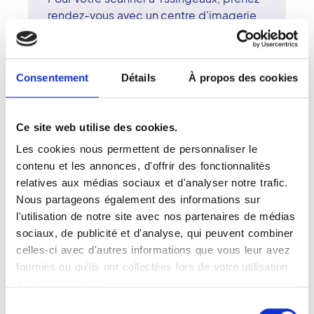
rendez-vous avec un centre d'imagerie
membre du réseau Vidi. Les radiologues
surspécialisés du centre d'Yssingeaux
assurent des examens précis, réalisés
Consentement
Détails
À propos des cookies
sur un scanner multi-coupes performant.
Le réseau Vidi, fondé en 2017, défend
une radiologie moderne, accessible et
Ce site web utilise des cookies.
centrée sur le patient. À Yssingeaux, le
centre met la technologie au service de
Les cookies nous permettent de personnaliser le
l'humain, garantissant confort, écoute et
contenu et les annonces, d'offrir des fonctionnalités
qualité du diagnostic.
relatives aux médias sociaux et d'analyser notre trafic.
Nous partageons également des informations sur
l'utilisation de notre site avec nos partenaires de médias
sociaux, de publicité et d'analyse, qui peuvent combiner
celles-ci avec d'autres informations que vous leur avez
Votre examen tomodensitométrique
fournies ou qu'ils ont collectées lors de votre utilisation
(Scanner) à Yssingeaux
de leurs services.
Sélection
Le scanner, également appelé examen