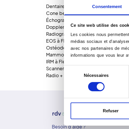
Dentaire à Flers
Consentement
Cone beam à Flers
Échographie à Flers
Ce site web utilise des cook
Doppler à Flers
Radiographie à Flers
Les cookies nous permettent 
EOS à Flers
médias sociaux et d'analyser 
Ostéodensitométrie à Flers
avec nos partenaires de médi
Mammographie à Flers
informations que vous leur av
IRM à Flers
Scanner à Flers
Sélection
Radio + Echo à Flers
Nécessaires
du
consentement
Refuser
Besoin d'aide ?