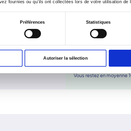
ez fournies ou qu'ils ont collectées lors de votre utilisation de 
choix entre deux options,
n'est pas nécessaire d'ar
superficiels comme la thyr
La secrétaire vous précise
Préférences
Statistiques
ci.
analyse de la coagulation
ts habituels.
pensez à apporter les résu
Avant de venir, pensez à p
ordonnance. Munissez-v
échographiques et de tou
Autoriser la sélection
utile.
Pendant l'examen
Vous restez en moyenne 10