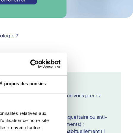
ologie ?
oppler
À propos des cookies
contrôle échographique, lorsque vous prenez
ez de risque hémorragique ;
onnalités relatives aux
un traitement anti-agrégant plaquettaire ou anti-
tilisation de notre site
indiquez les noms des médicaments) ;
les-ci avec d'autres
 de tous les médicaments pris habituellement (il