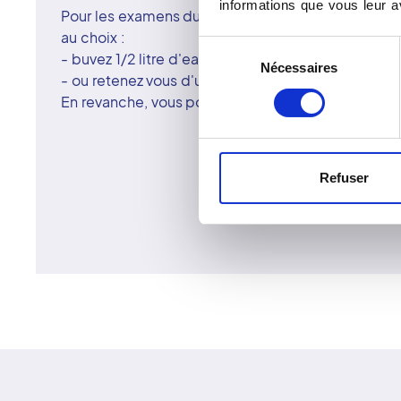
informations que vous leur av
Pour les examens du pelvis (bassin), vous avez le 
au choix :
Sélection
- buvez 1/2 litre d'eau une heure avant l'examen ;
Nécessaires
du
- ou retenez vous d'uriner deux heures avant celui-
consentement
En revanche, vous pouvez prendre vos médicamen
Refuser