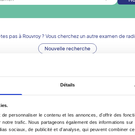
êtes pas à
Rouvroy
? Vous cherchez un autre examen de radi
Nouvelle recherche
Se préparer pour un d
Détails
un centre de radiologie
En cas de ponction sous 
r vous préparer à votre
rendez-vous :
ies.
- précisez si vous souffr
de personnaliser le contenu et les annonces, d'offrir des foncti
- précisez si vous suivez 
notre trafic. Nous partageons également des informations sur l'u
restez à jeun et arrêtez
coagulant (dans ce cas, 
as sociaux, de publicité et d'analyse, qui peuvent combiner cel
- apportez la liste écrite