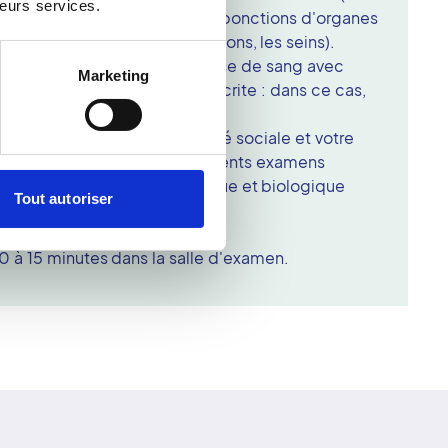
leurs services.
rêter ces traitements pour les ponctions d'organes
oïde, les tendons et articulations, les seins).
ra la conduite à tenir. Une prise de sang avec
Marketing
 sanguine peut vous être prescrite : dans ce cas,
ltats le jour de l'examen.
rendre vos papiers de sécurité sociale et votre
ous également de vos précédents examens
t autre document radiologique et biologique
Tout autoriser
 à 15 minutes dans la salle d'examen.