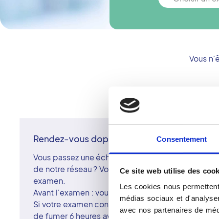
Vous n'
Rendez-vous doppler
Consentement
Vous passez une échographie ou un doppler dans 
de notre réseau ? Voici les informations utiles pou
Ce site web utilise des cook
examen.
Les cookies nous permettent 
Avant l'examen : vous préparer
médias sociaux et d'analyser 
Si votre examen concerne votre abdomen (ventre), 
avec nos partenaires de médi
de fumer 6 heures avant son horaire prévu.