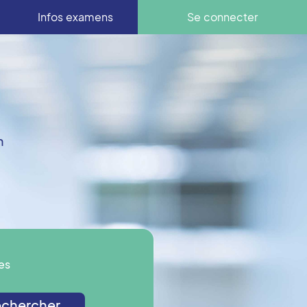
Infos examens
Se connecter
n
es
chercher