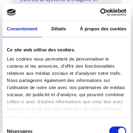
dimensionnelle (3D), exposant très peu
au rayonnement (quatre à dix fois moins
de rayons X qu'une radiographie
standard) grâce au principe de la
Consentement
Détails
À propos des cookies
chambre de Charpak, chercheur français
et prix Nobel de Physique (1992).
Cet examen innovant par « balayage »
Ce site web utilise des cookies.
permet l'obtention d'une qualité
Les cookies nous permettent de personnaliser le
d'imagerie incomparable aux
contenu et les annonces, d'offrir des fonctionnalités
radiographies standards. Le système
relatives aux médias sociaux et d'analyser notre trafic.
EOS, fabriqué par une firme française,
Nous partageons également des informations sur
réalise simultanément des radiographies
l'utilisation de notre site avec nos partenaires de médias
de face et de profil du corps entier. Cet
sociaux, de publicité et d'analyse, qui peuvent combiner
examen est particulièrement adapté aux
celles-ci avec d'autres informations que vous leur avez
pathologies ostéoarticulaires : scoliose,
fournies ou qu'ils ont collectées lors de votre utilisation
douleurs lombaires et articulaires,
de leurs services.
ostéoporose, arthrose, etc.
Sélection
Nécessaires
du