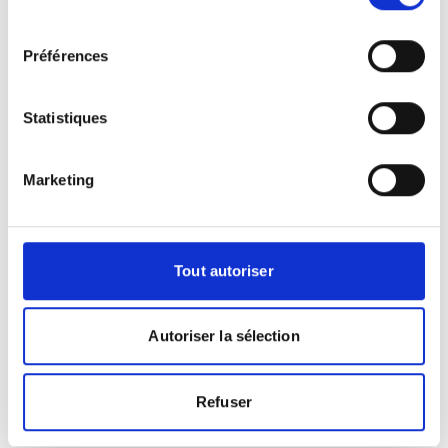
consentement
Préférences
Se préparer pour un EOS
Dois-je apporter quelque chose pour
Statistiques
l'examen ?
Il est très important de vous munir de vos
précédents examens si vous en avez car
Marketing
il est toujours intéressant de comparer
les images à plusieurs années
d'intervalle.
Tout autoriser
Y a-t-il des précautions à prendre ?
Des précautions doivent être prises
systématiquement pour les femmes
Autoriser la sélection
enceintes. Il est important de signaler
que vous êtes dans ce cas lors de votre
prise en charge.
Refuser