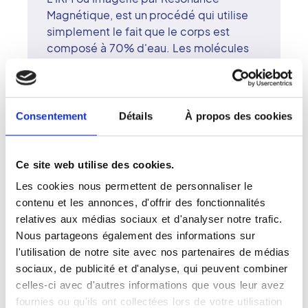
Magnétique, est un procédé qui utilise
simplement le fait que le corps est
composé à 70% d'eau. Les molécules
qui composent celle-ci sont soumises à
un champ magnétique, émettent des
signaux qui sont ensuite captés puis
convertis en images grâce à un système
Consentement
Détails
À propos des cookies
informatique. L'IRM permet une étude
approfondie de nombreux organes. Elle
est utilisée pour l'étude du cerveau, du
Ce site web utilise des cookies.
cou, des articulations, du rachis, des
Les cookies nous permettent de personnaliser le
muscles, du sein, de l'abdomen, du
contenu et les annonces, d'offrir des fonctionnalités
pelvis, du cour et des vaisseaux. L'IRM
relatives aux médias sociaux et d'analyser notre trafic.
permet de détecter certaines anomalies
Nous partageons également des informations sur
qui ne sont pas visibles sur les
l'utilisation de notre site avec nos partenaires de médias
radiographies simples, sur l'échographie
sociaux, de publicité et d'analyse, qui peuvent combiner
et même sur un scanner.
celles-ci avec d'autres informations que vous leur avez
fournies ou qu'ils ont collectées lors de votre utilisation