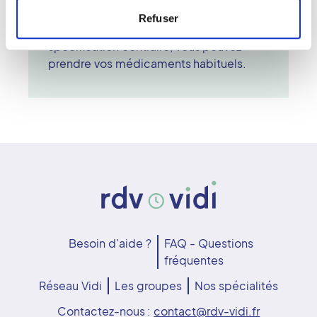
aucun risque pour la santé du patient. Il
Refuser
n'est pas nécessaire d'être à jeun sauf
spécification contraire, vous pouvez
prendre vos médicaments habituels.
Besoin d'aide ?
FAQ - Questions
fréquentes
Réseau Vidi
Les groupes
Nos spécialités
Contactez-nous :
contact@rdv-vidi.fr