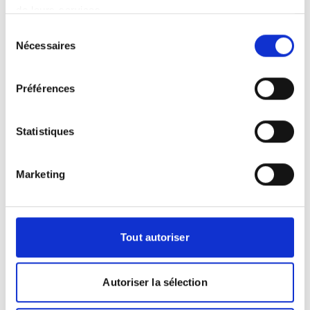
de leurs services.
Sélection
Se préparer pour un IRM
Nécessaires
du
consentement
Dois-je apporter quelque chose pour
Préférences
l'examen ?
Il est très important de vous munir de vos
précédents examens d'IRM, ainsi que de
Statistiques
tout autre examen radiologique ou
biologique, si vous en avez car il est
toujours intéressant de comparer les
Marketing
images à plusieurs années d'intervalle.
Si vous devez également apporter un
produit de contraste, cela vous sera
Tout autoriser
indiqué à la prise de rendez-vous.
Y a-t-il des précautions à prendre ?
Contrairement au scanner, l'IRM n'utilise
Autoriser la sélection
pas de rayons X. C'est un examen non
irradiant et indolore, l'IRM ne présente