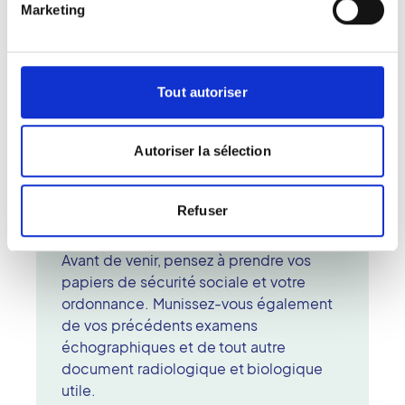
Marketing
n'est pas nécessaire d'arrêter ces
traitements pour les ponctions
d'organes superficiels comme la
thyroïde, les tendons et articulations, les
Tout autoriser
seins).
La secrétaire vous précisera la conduite
à tenir. Une prise de sang avec analyse
Autoriser la sélection
de la coagulation sanguine peut vous
être prescrite : dans ce cas, pensez à
Refuser
apporter les résultats le jour de
l'examen.
Avant de venir, pensez à prendre vos
papiers de sécurité sociale et votre
ordonnance. Munissez-vous également
de vos précédents examens
échographiques et de tout autre
document radiologique et biologique
utile.