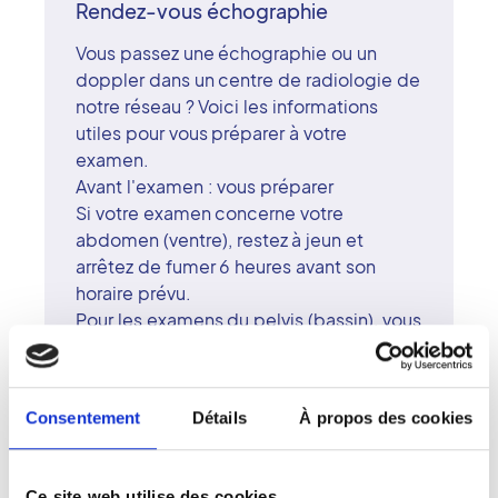
Rendez-vous échographie
Vous passez une échographie ou un
doppler dans un centre de radiologie de
notre réseau ? Voici les informations
utiles pour vous préparer à votre
examen.
Avant l'examen : vous préparer
Si votre examen concerne votre
abdomen (ventre), restez à jeun et
arrêtez de fumer 6 heures avant son
horaire prévu.
Pour les examens du pelvis (bassin), vous
avez le choix entre deux options, au
choix :
- buvez 1/2 litre d'eau une heure avant
Consentement
Détails
À propos des cookies
l'examen ;
- ou retenez vous d'uriner deux heures
avant celui-ci.
Ce site web utilise des cookies.