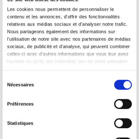
En revanche, vous pouvez prendre vos
médicaments habituels.
Les cookies nous permettent de personnaliser le
contenu et les annonces, d'offrir des fonctionnalités
relatives aux médias sociaux et d'analyser notre trafic.
Nous partageons également des informations sur
l'utilisation de notre site avec nos partenaires de médias
Se préparer pour une échographie
sociaux, de publicité et d'analyse, qui peuvent combiner
ou un doppler
celles-ci avec d'autres informations que vous leur avez
fournies ou qu'ils ont collectées lors de votre utilisation
En cas de ponction sous contrôle
de leurs services.
échographique, lorsque vous prenez
Sélection
rendez-vous :
Nécessaires
du
- précisez si vous souffrez de risque
consentement
hémorragique ;
- précisez si vous suivez un traitement
Préférences
anti-agrégant plaquettaire ou anti-
coagulant (dans ce cas, indiquez les
Statistiques
noms des médicaments) ;
- apportez la liste écrite de tous les
médicaments pris habituellement (il