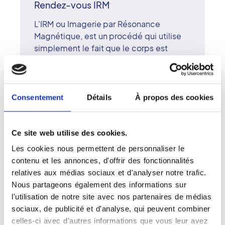
Rendez-vous IRM
L'IRM ou Imagerie par Résonance
Magnétique, est un procédé qui utilise
simplement le fait que le corps est
composé à 70% d'eau. Les molécules
qui composent celle-ci sont soumises à
un champ magnétique, émettent des
signaux qui sont ensuite captés puis
Consentement
Détails
À propos des cookies
convertis en images grâce à un système
informatique. L'IRM permet une étude
approfondie de nombreux organes. Elle
Ce site web utilise des cookies.
est utilisée pour l'étude du cerveau, du
Les cookies nous permettent de personnaliser le
cou, des articulations, du rachis, des
contenu et les annonces, d'offrir des fonctionnalités
muscles, du sein, de l'abdomen, du
relatives aux médias sociaux et d'analyser notre trafic.
pelvis, du cour et des vaisseaux. L'IRM
Nous partageons également des informations sur
permet de détecter certaines anomalies
l'utilisation de notre site avec nos partenaires de médias
qui ne sont pas visibles sur les
sociaux, de publicité et d'analyse, qui peuvent combiner
radiographies simples, sur l'échographie
celles-ci avec d'autres informations que vous leur avez