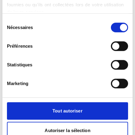
et même sur un scanner.
fournies ou qu'ils ont collectées lors de votre utilisation
de leurs services.
Sélection
Nécessaires
du
Se préparer pour un IRM
consentement
Préférences
Dois-je apporter quelque chose pour
l'examen ?
Il est très important de vous munir de vos
Statistiques
précédents examens d'IRM, ainsi que de
tout autre examen radiologique ou
biologique, si vous en avez car il est
Marketing
toujours intéressant de comparer les
images à plusieurs années d'intervalle.
Si vous devez également apporter un
Tout autoriser
produit de contraste, cela vous sera
indiqué à la prise de rendez-vous.
Y a-t-il des précautions à prendre ?
Autoriser la sélection
Contrairement au scanner, l'IRM n'utilise