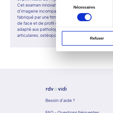
Sélection
Cet examen innovant par « balayage » permet l'ob
Nécessaires
du
d'imagerie incomparable aux radiographies stan
consentement
fabriqué par une firme française, réalise simulta
de face et de profil du corps entier. Cet examen 
adapté aux pathologies ostéoarticulaires : scolio
articulaires, ostéoporose, arthrose, etc.
Refuser
Besoin d'aide ?
FAQ - Questions fréquentes