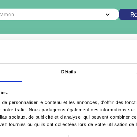
Re
examen
s à
Saint-Pol-sur-Ternoise
? Vous cherchez un autre examen 
Nouvelle recherche
Détails
ies.
Se préparer pour un E
de personnaliser le contenu et les annonces, d'offrir des foncti
notre trafic. Nous partageons également des informations sur l'u
 (3D), exposant très peu
Dois-je apporter quelque
as sociaux, de publicité et d'analyse, qui peuvent combiner cel
s X qu'une radiographie
Il est très important de 
ez fournies ou qu'ils ont collectées lors de votre utilisation de 
rpak, chercheur français
avez car il est toujours i
années d'intervalle.