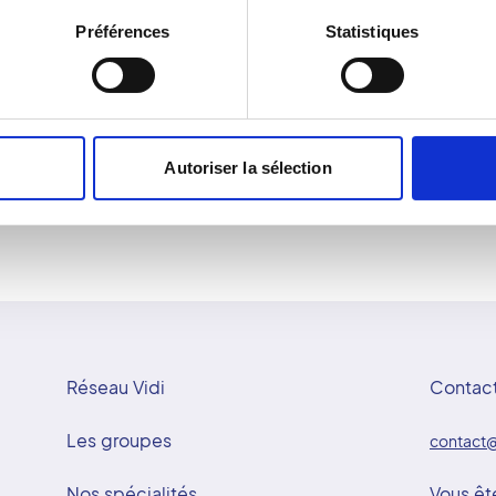
tention d'une qualité
Y a-t-il des précautions à
Préférences
Statistiques
dards. Le système EOS,
Des précautions doivent 
nément des radiographies
enceintes. Il est importan
est particulièrement
votre prise en charge.
se, douleurs lombaires et
Autoriser la sélection
Réseau Vidi
Contac
Les groupes
contact@
Nos spécialités
Vous êt