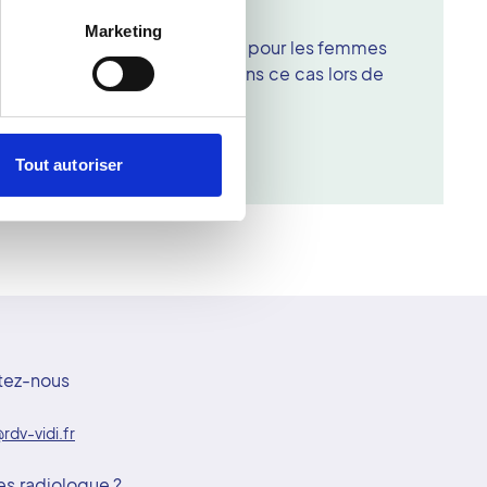
 prendre ?
Marketing
être prises systématiquement pour les femmes
t de signaler que vous êtes dans ce cas lors de
Tout autoriser
tez-nous
rdv-vidi.fr
es radiologue ?