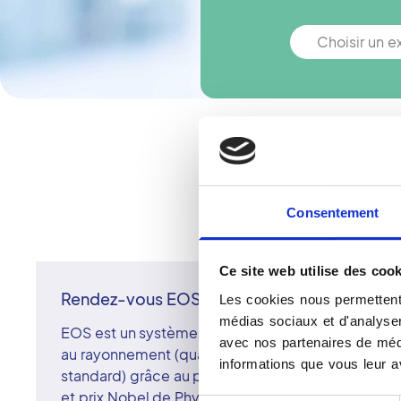
Choisir un 
Vous n'êtes pa
Consentement
Ce site web utilise des cook
Rendez-vous EOS
Les cookies nous permettent 
médias sociaux et d'analyser 
EOS est un système d'imagerie tri-dimensionnelle
avec nos partenaires de médi
au rayonnement (quatre à dix fois moins de rayon
informations que vous leur av
standard) grâce au principe de la chambre de Cha
et prix Nobel de Physique (1992).