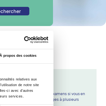
chercher
de radiologie ?
À propos des cookies
OS
onnalités relatives aux
tilisation de notre site
 chose pour l'examen ?
les-ci avec d'autres
vous munir de vos précédents examens si vous en
leurs services.
ntéressant de comparer les images à plusieurs