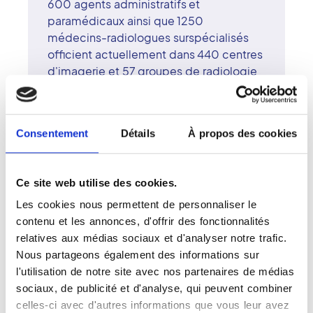
600 agents administratifs et
paramédicaux ainsi que 1250
médecins-radiologues surspécialisés
officient actuellement dans 440 centres
d'imagerie et 57 groupes de radiologie
adhérents.
Pour l'ensemble du personnel de santé
appartenant au réseau Vidi, l'objectif est
Consentement
Détails
À propos des cookies
d'apporter les meilleurs services
d'imagerie de proximité à une patientèle
exigeante. Les personnes souffrantes
Ce site web utilise des cookies.
effectuent ainsi leurs examens dans l'un
des centres de radiographie le plus
Les cookies nous permettent de personnaliser le
proche de leur lieu d'habitation.
contenu et les annonces, d'offrir des fonctionnalités
La digitalisation accompagnant le
relatives aux médias sociaux et d'analyser notre trafic.
parcours de soins dans les cabinets
Nous partageons également des informations sur
d'imagerie Vidi est un avantage
l'utilisation de notre site avec nos partenaires de médias
important. Pour un rendez-vous EOS à
sociaux, de publicité et d'analyse, qui peuvent combiner
Perpignan dans l'un de nos centres de
celles-ci avec d'autres informations que vous leur avez