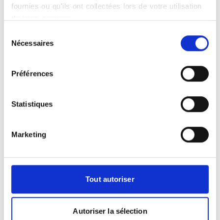
radiologie adhérents au réseau Vidi,
fournies ou qu'ils ont collectées lors de votre utilisation
inscrivez-vous en ligne via le site rdv-
de leurs services.
Vidi.fr. Nos équipes médicales
Sélection
s'engagent à vous fournir des soins ainsi
Nécessaires
du
que des diagnostics d'excellence.
consentement
L'accès à une plate-forme sécurisée
Préférences
vous est par ailleurs assuré pour une
première consultation des images
capturées et du diagnostic du
Statistiques
radiologue surspécialisé. Un code
individuel vous est remis après le
Marketing
passage dans la salle d'examen pour
accéder aux résultats de votre examen
médical.
Tout autoriser
Autoriser la sélection