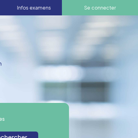
Infos examens
Se connecter
n
es
chercher