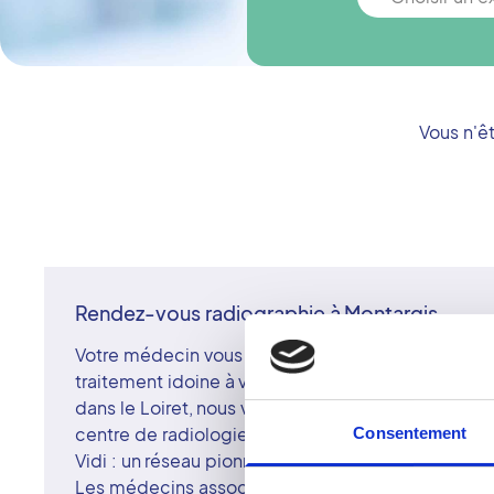
Vous n'ê
Rendez-vous radiographie à Montargis
Votre médecin vous recommande une radiographie 
traitement idoine à votre pathologie ? Si vous ête
dans le Loiret, nous vous suggérons d'effectuer 
centre de radiologie membre du réseau Vidi.
Consentement
Vidi : un réseau pionnier créé en 2017
Les médecins associés et les centres du réseau V