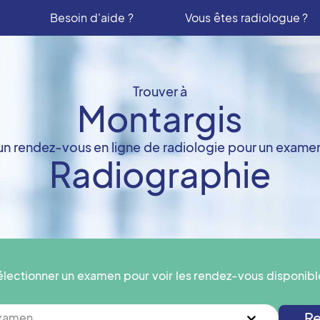
Besoin d'aide ?
Vous êtes radiologue ?
Trouver à
Montargis
un rendez-vous en ligne de radiologie pour un exame
Radiographie
électionner un examen pour voir les rendez-vous disponibl
Re
examen