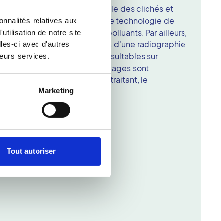
e propose une qualité optimale des clichés et
ouveaux films utilisés par cette technologie de
onnalités relatives aux
 de composants chimiques polluants. Par ailleurs,
tilisation de notre site
ses sont basses. Les résultats d'une radiographie
les-ci avec d'autres
e Vidi de Montargis sont consultables sur
leurs services.
us sur différents écrans. Les images sont
 distance entre le médecin traitant, le
Marketing
i et le patient.
Tout autoriser