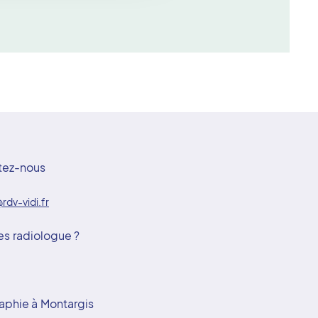
tez-nous
rdv-vidi.fr
es radiologue ?
aphie à Montargis