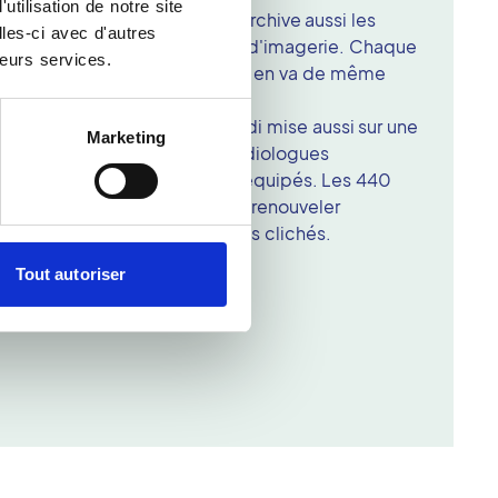
tilisation de notre site
ompte-rendu. Le réseau Vidi archive aussi les
les-ci avec d'autres
mens effectués dans ses sites d'imagerie. Chaque
leurs services.
ce personnalisé et sécurisé. Il en va de même
n de ces services, le réseau Vidi mise aussi sur une
Marketing
tente composée de 1250 radiologues
des plateaux techniques bien équipés. Les 440
nts sont dans l'obligation de renouveler
l afin de garantir la qualité des clichés.
Tout autoriser