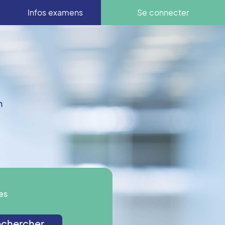
Infos examens
Se connecter
n
es
chercher