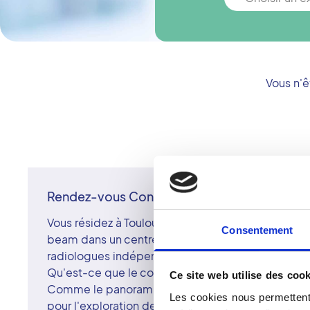
Vous n'ê
Rendez-vous Cone Beam à Toulouse
Vous résidez à Toulouse ou en Haute-Garonne ? Fai
Consentement
beam dans un centre d'imagerie du réseau Vidi,
radiologues indépendants en France.
Qu'est-ce que le cone beam ?
Ce site web utilise des cook
Comme le panoramique dentaire, le cone beam fa
Les cookies nous permettent 
pour l'exploration de la dentition, de la mâchoire 