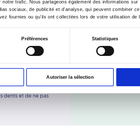
notre trafic. Nous partageons également des informations sur l'u
s de forme conique, ce
radiologue établisse le c
as sociaux, de publicité et d'analyse, qui peuvent combiner cel
s spatiaux en un unique
résultats de tous les exa
ez fournies ou qu'ils ont collectées lors de votre utilisation de 
lité des clichés est
patient accède à un espa
met une reconstitution en
pour le médecin traitant.
antissent une meilleure
En plus de la digitalisatio
Préférences
Statistiques
 traitement en chirurgie
équipe hautement compé
surspécialisés ainsi que 
scanner. Il demeure
centres d'imagerie adhére
. Le cone beam est
régulièrement leur matérie
ar des fractures et des
Autoriser la sélection
ion n'est indispensable
ra juste demandé de
es dents et de ne pas