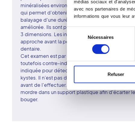
médias sociaux et d'analyser 
minéralisées environnantes. Le rayon est toutefoi
avec nos partenaires de médi
qui permet d'obtenir des images sur tous les plan
informations que vous leur av
balayage d'une durée de 10 à 20 secondes. La qua
améliorée. Ils sont plus précis. Le cone beam per
Sélection
3 dimensions. Les informations ainsi obtenues gar
Nécessaires
du
approche avant la pose d'implants dentaires ou un
consentement
dentaire.
Cet examen est par ailleurs moins irradiant qu'un 
toutefois contre-indiqué chez la femme enceinte
indiquée pour détecter différentes lésions à l'inst
Refuser
kystes. Il n'est pas douloureux et aucune préparat
avant de l'effectuer. Lors de l'examen, il vous se
mordre dans un support plastique afin d'écarter l
bouger.