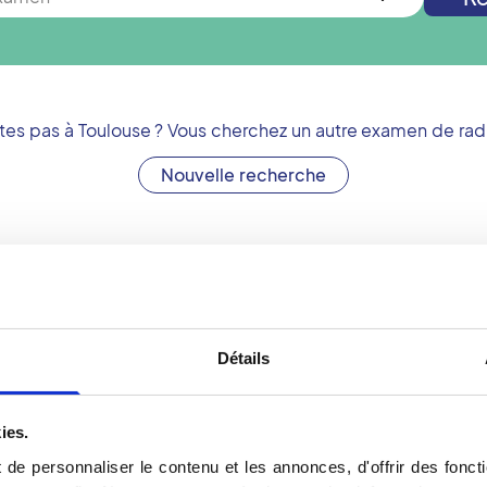
tes pas à
Toulouse
? Vous cherchez un autre examen de rad
Nouvelle recherche
Votre cone beam dans u
tes réaliser votre cone
Un cone beam se fait sur
Détails
 premier regroupement de
le centre d'imagerie du r
site rdv-Vidi.fr. La pris
rapide. Après l'examen, l
ies.
it appel aux rayons X
options pour acquérir les 
de personnaliser le contenu et les annonces, d'offrir des foncti
et autres structures
dans la salle d'attente d