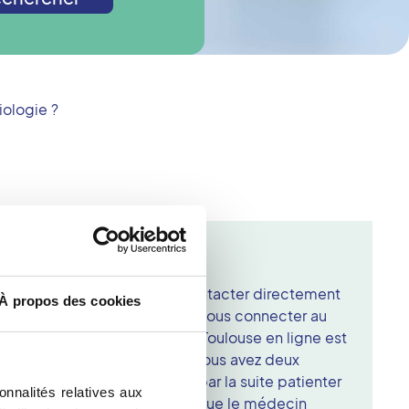
iologie ?
n centre Vidi
 rendez-vous. Vous pouvez contacter directement
À propos des cookies
éseau Vidi à Toulouse ou bien vous connecter au
e de Rendez-vous Cone Beam à Toulouse en ligne est
es clichés vous sont remis et vous avez deux
résultats finaux. Vous pouvez par la suite patienter
onnalités relatives aux
u centre d'imagerie, le temps que le médecin