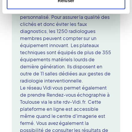
Refuser
excellente prise en charge. Les équipes
sont à l'écoute et garantissent un accueil
personnalisé. Pour assurer la qualité des
clichés et donc éviter les faux
diagnostics, les 1250 radiologues
membres peuvent compter sur un
équipement innovant. Les plateaux
techniques sont équipés de plus de 355
équipements matériels lourds de
dernière génération. Ils disposent en
outre de 11 salles dédiées aux gestes de
radiologie interventionnelle.
Le réseau Vidi vous permet également
de prendre Rendez-vous échographie à
Toulouse via le site rdv-Vidi.fr. Cette
plateforme en ligne est accessible
même quand le centre d'imagerie est
fermé. Vous avez également la
possibilité de consulter les résultats de