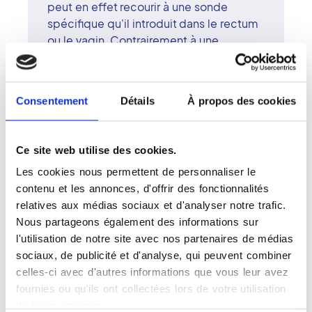
peut en effet recourir à une sonde
spécifique qu'il introduit dans le rectum
ou le vagin. Contrairement à une
radiographie, l'échographie n'expose à
aucune irradiation et ne présente donc
pas de risque pour la santé.
Consentement
Détails
À propos des cookies
La durée de l'examen est variable. Tout
dépend des difficultés techniques.
L'échographie se déroule généralement
Ce site web utilise des cookies.
dans une pièce sombre pour permettre
Les cookies nous permettent de personnaliser le
au médecin radiologue ou au
contenu et les annonces, d'offrir des fonctionnalités
manipulateur, toujours supervisé par un
relatives aux médias sociaux et d'analyser notre trafic.
radiologue, de mieux voir les images en
Nous partageons également des informations sur
mouvement sur l'écran. Vous serez
l'utilisation de notre site avec nos partenaires de médias
allongé sur le dos, mais il se peut que
sociaux, de publicité et d'analyse, qui peuvent combiner
l'on demande de changer de position.
celles-ci avec d'autres informations que vous leur avez
Du gel est appliqué sur la région à
fournies ou qu'ils ont collectées lors de votre utilisation
observer pour une meilleure conduction
de leurs services.
des ultrasons et faciliter le déplacement