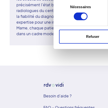
Sélection
précisément l'état bucco-dentaire et d'adapter le
Nécessaires
du
radiologues du centre de Champigny-sur-Marne ga
consentement
la fiabilité du diagnostic. Le réseau Vidi associe i
expertise pour une imagerie médicale de confia
Marne, chaque patient bénéficie d'un accueil soi
dans un cadre moderne et rassurant.
Refuser
Besoin d'aide ?
FAQ - Questions fréquentes