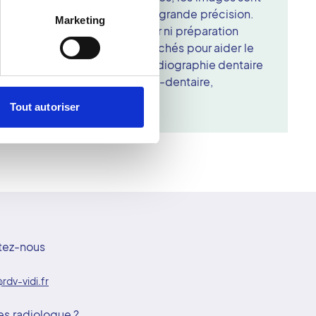
 dose de rayonnement et une grande précision.
Marketing
uelques minutes, sans douleur ni préparation
ues interprètent ensuite les clichés pour aider le
lir un diagnostic précis. La radiographie dentaire
che globale de la santé bucco-dentaire,
t la qualité des traitements.
Tout autoriser
tez-nous
rdv-vidi.fr
es radiologue ?