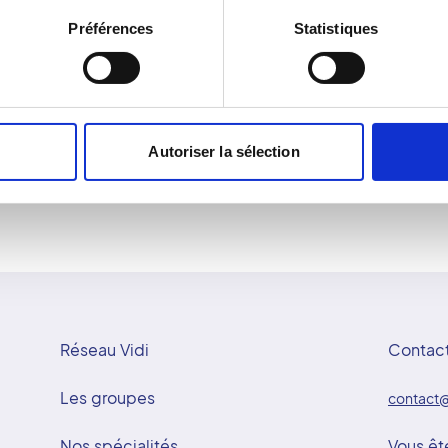
urs soins. Les
obtenues avec une faible
Préférences
Statistiques
rantissent la qualité et
L'examen se déroule en q
nnovation, sécurité et
particulière. Les radiolog
nce. À Champigny-sur-
chirurgien-dentiste à étab
gné et d'un examen réalisé
s'intègre dans une appro
favorisant la prévention e
Autoriser la sélection
Réseau Vidi
Contac
Les groupes
contact@
Nos spécialités
Vous êt