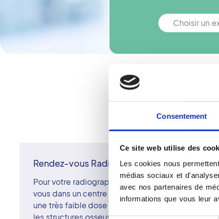
Choisir un 
Vous n'êtes pa
Consentement
Ce site web utilise des cook
Rendez-vous Radiographie Dentaire à Cham
Les cookies nous permettent 
médias sociaux et d'analyser 
Pour votre radiographie dentaire à Champigny-su
avec nos partenaires de médi
vous dans un centre d'imagerie membre du réseau
informations que vous leur av
une très faible dose de rayons X pour visualiser la 
les structures osseuses de la mâchoire. Il permet 