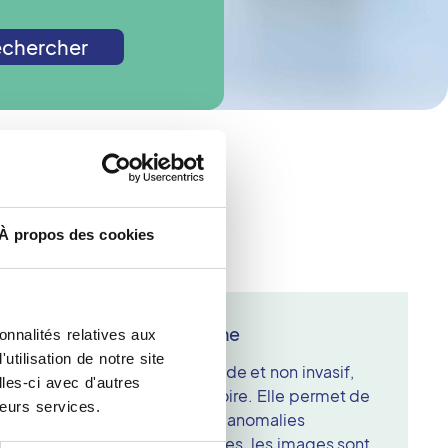
chercher
de radiologie ?
À propos des cookies
phie à Champigny Sur Marne
onnalités relatives aux
tilisation de notre site
est un examen d'imagerie rapide et non invasif,
les-ci avec d'autres
ucture des dents et de la mâchoire. Elle permet de
leurs services.
nfections, des fractures ou des anomalies
ipements numériques modernes, les images sont