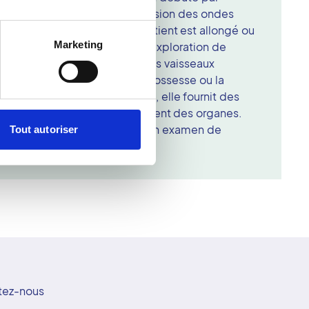
la peau, qui facilite la transmission des ondes
 Selon la zone à étudier, le patient est allongé ou
Marketing
ographie est indiquée pour l'exploration de
n, de la thyroïde ou encore des vaisseaux
tre utilisée dans le suivi de grossesse ou la
nt. Réalisée par un radiologue, elle fournit des
 la structure et le fonctionnement des organes.
sa sécurité, l'échographie est un examen de
Tout autoriser
stic médical.
tez-nous