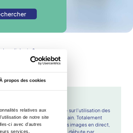
chercher
de radiologie ?
À propos des cookies
hampigny Sur Marne
hnique d'imagerie qui repose sur l'utilisation des
onnalités relatives aux
es tissus internes du corps humain. Totalement
tilisation de notre site
ent, elle permet d'obtenir des images en direct,
les-ci avec d'autres
loration dynamique. L'examen débute par
leurs services.