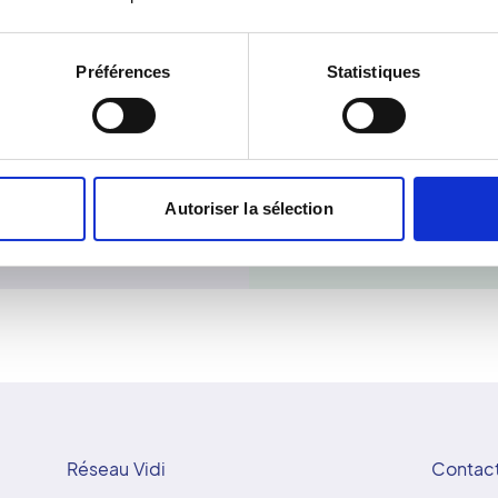
nostics fiables et
l'application d'un gel sur 
. Le réseau Vidi
entre la sonde et le corps.
Préférences
Statistiques
cessible et humaine. À
légèrement incliné. L'éch
vi attentif et d'une
l'abdomen, du petit bassi
e bienveillance.
sanguins. Elle peut aussi ê
surveillance d'un traiteme
informations précises sur
Grâce à sa rapidité et à 
Autoriser la sélection
référence dans le diagno
Réseau Vidi
Contac