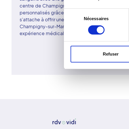
centre de Champigny-sur-Marne assurent des diag
Sélection
personnalisés grâce à des équipements modernes
Nécessaires
du
s'attache à offrir une radiologie d'excellence, ac
consentement
Champigny-sur-Marne, le patient bénéficie d'un sui
expérience médicale empreinte de confiance et d
Refuser