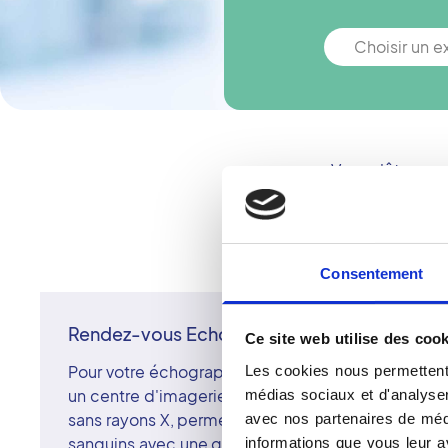
Choisir un 
Vous n'êtes pa
Consentement
Rendez-vous Echographie à Champigny Sur
Ce site web utilise des cook
Pour votre échographie à Champigny-sur-Marne, 
Les cookies nous permettent 
un centre d'imagerie membre du réseau Vidi. L'éc
médias sociaux et d'analyser 
sans rayons X, permet d'examiner les organes intern
avec nos partenaires de médi
sanguins avec une grande précision. Les radiolog
informations que vous leur av