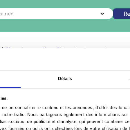
Re
examen
s à
Champigny-sur-Marne
? Vous cherchez un autre examen 
Nouvelle recherche
Détails
 Marne
Votre échographie à C
ies.
prenez rendez-vous dans
L'échographie est une tec
de personnaliser le contenu et les annonces, d'offrir des foncti
hographie, indolore et
ultrasons pour observer l
notre trafic. Nous partageons également des informations sur l'u
es, les tissus et les flux
indolore et sans rayonnem
as sociaux, de publicité et d'analyse, qui peuvent combiner cel
ues surspécialisés du
rendant possible une exp
ez fournies ou qu'ils ont collectées lors de votre utilisation de 