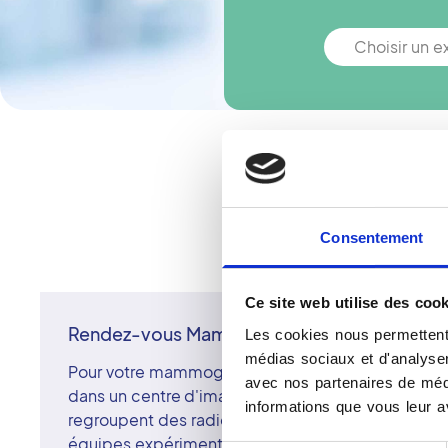
Choisir un 
Vous n'êtes pa
Consentement
Ce site web utilise des cook
Rendez-vous Mammographie à Champigny S
Les cookies nous permettent 
médias sociaux et d'analyser 
Pour votre mammographie à Champigny-sur-Marn
avec nos partenaires de médi
dans un centre d'imagerie du réseau Vidi. Les cen
informations que vous leur av
regroupent des radiologues surspécialisés en i
équipes expérimentées. L'examen, réalisé sur un