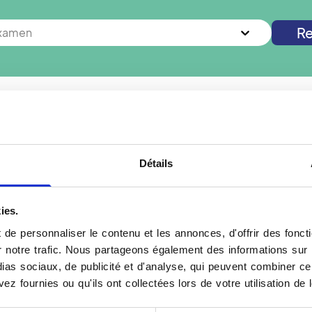
Re
examen
s à
Champigny-sur-Marne
? Vous cherchez un autre examen 
Nouvelle recherche
Détails
ies.
ur Marne
Votre Mammographie à
de personnaliser le contenu et les annonces, d'offrir des foncti
notre trafic. Nous partageons également des informations sur l'u
e, prenez rendez-vous
La mammographie, ou radi
as sociaux, de publicité et d'analyse, qui peuvent combiner cel
tres du réseau Vidi
glande mammaire à l'aide 
ez fournies ou qu'ils ont collectées lors de votre utilisation de 
magerie mammaire et des
ou la surveillance d'une 
 appareil numérique
et ne nécessite pas de pr