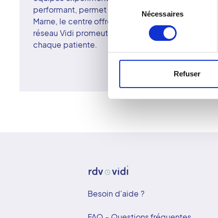
Sélection
performant, permet un dépistage rapide et fiabl
Nécessaires
du
Marne, le centre offre une prise en charge respec
consentement
réseau Vidi promeut une radiologie moderne, acce
chaque patiente.
Refuser
Besoin d'aide ?
FAQ - Questions fréquentes