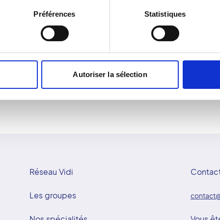
e. À Champigny-sur-
sein entre deux plaques po
Préférences
Statistiques
tueuse et rassurante. Le
de rayonnement. Les imag
ssible et attentive à
Cette exploration mammair
invisibles à la palpation
mammographie offre une gr
prévention et du diagnost
Autoriser la sélection
Réseau Vidi
Contac
Les groupes
contact@
Nos spécialités
Vous êt