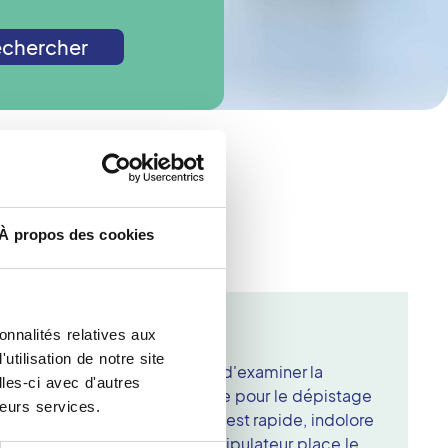
chercher
de radiologie ?
À propos des cookies
 Champigny Sur Marne
onnalités relatives aux
tilisation de notre site
ographie des seins, permet d'examiner la
les-ci avec d'autres
de rayons X. Elle est indiquée pour le dépistage
leurs services.
anomalie suspectée. L'examen est rapide, indolore
éparation particulière. Le manipulateur place le