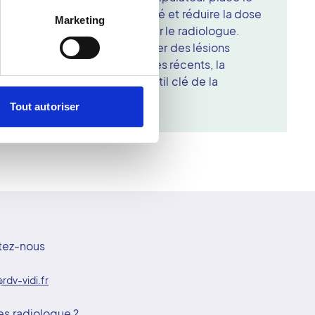
ur assurer la netteté du cliché et réduire la dose
Marketing
es sont ensuite analysées par le radiologue.
e est essentielle pour repérer des lésions
. Grâce aux systèmes numériques récents, la
ande fiabilité et reste un outil clé de la
ic.
Tout autoriser
tez-nous
rdv-vidi.fr
es radiologue ?