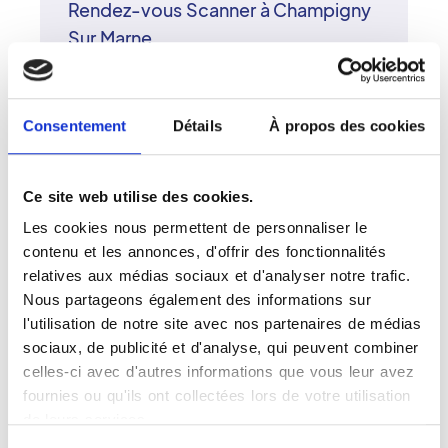
Rendez-vous Scanner à Champigny
Sur Marne
Pour votre scanner à Champigny-sur-
Marne, le réseau Vidi met à votre
disposition un centre d'imagerie
Consentement
Détails
À propos des cookies
reconnu pour son savoir-faire. Les
radiologues surspécialisés et leur
équipe réalisent vos examens avec
Ce site web utilise des cookies.
rigueur et attention. Le scanner multi-
Les cookies nous permettent de personnaliser le
coupes du centre assure une imagerie
contenu et les annonces, d'offrir des fonctionnalités
précise, indispensable à un diagnostic
relatives aux médias sociaux et d'analyser notre trafic.
fiable. Le réseau Vidi s'appuie sur des
Nous partageons également des informations sur
valeurs fortes : excellence, proximité et
l'utilisation de notre site avec nos partenaires de médias
humanité. À Champigny-sur-Marne,
sociaux, de publicité et d'analyse, qui peuvent combiner
chaque patient bénéficie d'une prise en
celles-ci avec d'autres informations que vous leur avez
charge soignée et d'un
fournies ou qu'ils ont collectées lors de votre utilisation
accompagnement attentif.
de leurs services.