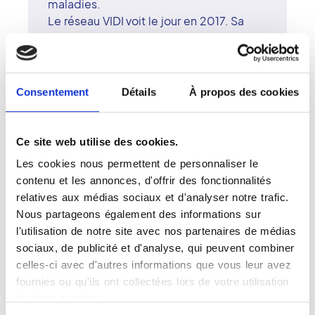
maladies.
Le réseau VIDI voit le jour en 2017. Sa
vocation est de fournir des soins
individualisés qui répondent à des
normes de sécurité strictes. Le réseau
est baptisé CGIM ou Compagnie
Consentement
Détails
À propos des cookies
Générale d'Imagerie Médicale,
consécutivement au regroupement de
207 médecins-radiologues
Ce site web utilise des cookies.
surspécialisés et 14 centres d'imagerie.
Les cookies nous permettent de personnaliser le
Il prend le nom de VIDI en 2018.
contenu et les annonces, d'offrir des fonctionnalités
Aujourd'hui, le réseau ne cesse de
relatives aux médias sociaux et d'analyser notre trafic.
s'étendre. Les cabinets sont présents
Nous partageons également des informations sur
dans 12 régions de la métropole. VIDI est
l'utilisation de notre site avec nos partenaires de médias
un acteur solide de la radiologie privée
sociaux, de publicité et d'analyse, qui peuvent combiner
en France.
celles-ci avec d'autres informations que vous leur avez
Les patients peuvent prendre un rendez-
fournies ou qu'ils ont collectées lors de votre utilisation
vous dentaire à Albi sur le site www.rdv-
de leurs services.
vidi.fr. Le réseau de radiologues libéraux