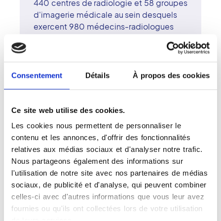
440 centres de radiologie et 58 groupes
d'imagerie médicale au sein desquels
exercent 980 médecins-radiologues
surspécialisés. Ces experts sont assistés
par plus de 3 800 paramédicaux et
agents administratifs animés par les
valeurs de bienveillance et d'écoute.
Consentement
Détails
À propos des cookies
Quelques 5 millions de patients, en
moyenne annuelle, ont fait confiance aux
différents cabinets implantés dans 12
Ce site web utilise des cookies.
régions de France métropolitaine.
Les cookies nous permettent de personnaliser le
Le réseau coopératif comptabilise plus
contenu et les annonces, d'offrir des fonctionnalités
de 11 salles de radiologie
relatives aux médias sociaux et d'analyser notre trafic.
interventionnelle, 16 EOS ainsi que 355
Nous partageons également des informations sur
équipements matériels lourds comme
l'utilisation de notre site avec nos partenaires de médias
des scanners, IRM et TEP. Un
sociaux, de publicité et d'analyse, qui peuvent combiner
investissement continu dans des
celles-ci avec d'autres informations que vous leur avez
plateaux techniques modernes,
fournies ou qu'ils ont collectées lors de votre utilisation
innovants et performants permet aux
de leurs services.