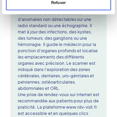
technologue de leur état de santé.
Refuser
Le scanner apporte des informations
essentielles lors de la recherche
d'anomalies non détectables sur une
radio standard ou une échographie. Il
met à jour des infections, des kystes,
des tumeurs, des ganglions ou une
hémorragie. Il guide le médecin pour la
ponction d'organes profonds et localise
les emplacements des différents
organes avec précision. Le scanner est
indiqué dans l'exploration des zones
cérébrales, dentaires, uro-génitales et
pelviennes, ostéoarticulaires,
abdominales et ORL.
Une prise de rendez-vous sur internet est
recommandée aux patients pour plus de
praticité. La plateforme www.rdv-vidi.fr
est accessible et en quelques clics