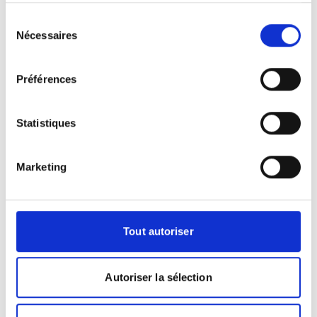
membres adhérents d'affiner toujours
Sélection
plus leurs diagnostics. Garant de
Nécessaires
du
l'excellence recherchée.
consentement
Préférences
Statistiques
Un apport diagnostique important
Le scanner est une méthode de
Marketing
radiographie qui utilise des rayons
ionisants. L'appareil permet d'analyser
de nombreuses structures du corps
Tout autoriser
humain à partir d'images 3D en coupe.
Même si l'examen est très peu irradiant,
quelques précautions sont à prendre
Autoriser la sélection
avant d'effectuer un scanner. Les
femmes enceintes doivent informer le