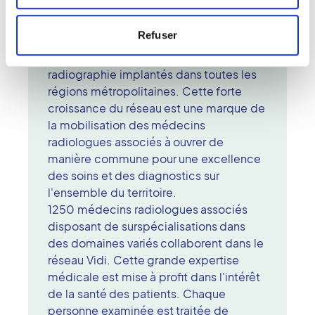
dans le département du Finistère de
plusieurs centres d'imagerie
Refuser
indépendants. Né en 2017, Vidi regroupe
aujourd'hui 440 cabinets de
radiographie implantés dans toutes les
régions métropolitaines. Cette forte
croissance du réseau est une marque de
la mobilisation des médecins
radiologues associés à ouvrer de
manière commune pour une excellence
des soins et des diagnostics sur
l'ensemble du territoire.
1250 médecins radiologues associés
disposant de surspécialisations dans
des domaines variés collaborent dans le
réseau Vidi. Cette grande expertise
médicale est mise à profit dans l'intérêt
de la santé des patients. Chaque
personne examinée est traitée de