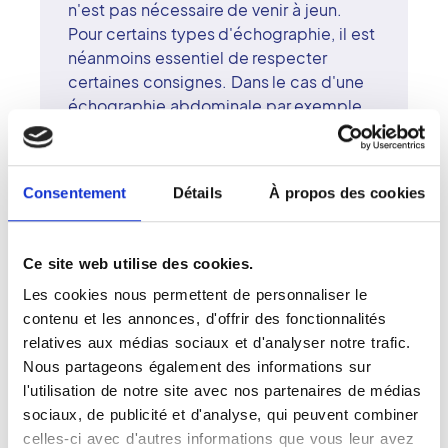
n'est pas nécessaire de venir à jeun.
Pour certains types d'échographie, il est
néanmoins essentiel de respecter
certaines consignes. Dans le cas d'une
échographie abdominale par exemple,
le patient ne doit ni s'alimenter ni boire
au cours des 4 heures qui précèdent
l'exploration. Pour une échographie
Consentement
Détails
À propos des cookies
pelvienne, il est également
indispensable pour le patient de venir la
vessie pleine pour son examen.
Ce site web utilise des cookies.
L'échographie est une exploration
Les cookies nous permettent de personnaliser le
indolore et non invasive. La
contenu et les annonces, d'offrir des fonctionnalités
manipulatrice ou la radiologue utilise une
relatives aux médias sociaux et d'analyser notre trafic.
sonde pour déceler en temps réel les
Nous partageons également des informations sur
organes internes du patient. Une ou
l'utilisation de notre site avec nos partenaires de médias
plusieurs images sont capturées en
sociaux, de publicité et d'analyse, qui peuvent combiner
fonction de l'exploration demandée.
celles-ci avec d'autres informations que vous leur avez
Environ 15 à 30 minutes de présence