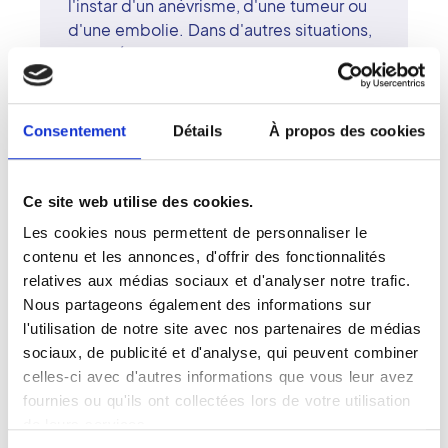
l'instar d'un anévrisme, d'une tumeur ou
d'une embolie. Dans d'autres situations,
des médecins prescrivent un scanner
pour observer une lésion et évaluer son
ampleur.
Si votre médecin vous prescrit un
Consentement
Détails
À propos des cookies
scanner, la première démarche est de
prendre un rendez-vous. À cet effet, les
centres Vidi de Quimper sont
Ce site web utilise des cookies.
accessibles rapidement en consultant le
Les cookies nous permettent de personnaliser le
site internet www.rdv-Vidi.fr. En visitant
contenu et les annonces, d'offrir des fonctionnalités
cette plateforme en ligne, vous avez la
relatives aux médias sociaux et d'analyser notre trafic.
possibilité de fixer rapidement un
Nous partageons également des informations sur
rendez-vous scanner à Quimper auprès
l'utilisation de notre site avec nos partenaires de médias
d'un cabinet d'imagerie médicale
sociaux, de publicité et d'analyse, qui peuvent combiner
membre du réseau Vidi.
celles-ci avec d'autres informations que vous leur avez
Le réseau Vidi regroupe aujourd'hui 440
fournies ou qu'ils ont collectées lors de votre utilisation
centres de radiographie en France. Ces
de leurs services.
cabinets d'imagerie indépendants ont