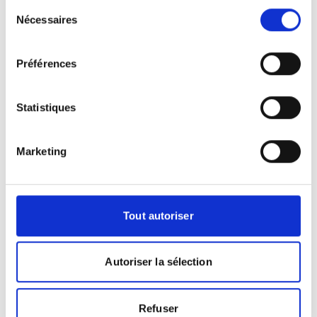
Sélection
plusieurs engagements communs dans
Nécessaires
du
le cadre de leur regroupement au sein
consentement
du réseau. Leur principale promesse est
notamment de garantir l'accessibilité
Préférences
des patients aux techniques les plus
récentes d'imagerie médicale, mais
Statistiques
aussi de leur apporter des soins
d'excellence. 1250 médecins
radiologues sont associés au sein du
Marketing
réseau. Ils font état de nombreuses
surspécialités dans des domaines
médicaux extrêmement variés. L'une de
leurs forces est d'instaurer un mode de
Tout autoriser
travail collaboratif mettant en avant la
santé et le bien-être des patients.
Autoriser la sélection
Refuser