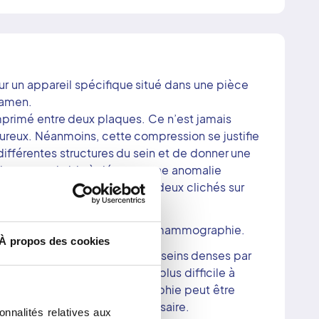
r un appareil spécifique situé dans une pièce
xamen.
mprimé entre deux plaques. Ce n’est jamais
ureux. Néanmoins, cette compression se justifie
différentes structures du sein et de donner une
ons ce qui aide à détecter une anomalie
 vous prend en charge réalise deux clichés sur
 oblique.
mine ensuite et interprète la mammographie.
À propos des cookies
 plus lisibles que d’autres. Les seins denses par
graisse, donnent une image plus difficile à
 certains autres, la mammographie peut être
i le radiologue le juge nécessaire.
onnalités relatives aux