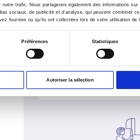
Une ponction ou biopsie du sein
notre trafic. Nous partageons également des informations sur l'u
stéréotaxique pourront parfois 
as sociaux, de publicité et d'analyse, qui peuvent combiner cel
Dans le cas de biopsie stéréotax
ez fournies ou qu'ils ont collectées lors de votre utilisation de 
nécessaire lors de la prise de re
hémorragique. Vous devrez précise
anti-agrégant plaquettaire ou an
Préférences
Statistiques
médicaments) et amener la liste
habituellement.
Ces traitements ne doivent pas êt
conduite à tenir.
Autoriser la sélection
Vous restez en moyenne 10 à 15 