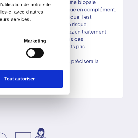
 sous échographie ou encore une biopsie
tilisation de notre site
être demandées par le radiologue en complément.
les-ci avec d'autres
ique, macrobiopsie stéréotaxique il est
leurs services.
ndez-vous de faire connaître un risque
r à la secrétaire si vous suivez un traitement
ti-coagulant (indiquer les noms des
Marketing
 écrite de tous les médicaments pris
re arrêtés. La secrétaire vous précisera la
Tout autoriser
minutes dans la salle d’examen.