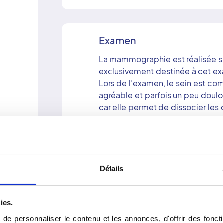
Examen
La mammographie est réalisée su
exclusivement destinée à cet e
Lors de l’examen, le sein est co
agréable et parfois un peu doulo
car elle permet de dissocier les 
image avec moins de superpositi
éventuelle. La manipulatrice qui
chaque sein, un de face et un en
Le médecin radiologue vous exa
Détails
Bon à savoir : certains seins sont
exemple, qui comportent peu de 
4
interpréter. Dans ce cas et dans
ies.
complétée par une échographie s
de personnaliser le contenu et les annonces, d'offrir des foncti