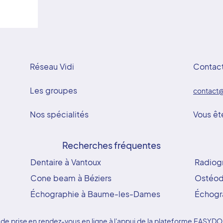
Réseau Vidi
Contac
Les groupes
contact@
Nos spécialités
Vous êt
Recherches fréquentes
Dentaire à Vantoux
Radiogr
Cone beam à Béziers
Ostéod
Échographie à Baume-les-Dames
Échogr
ice de prise en rendez-vous en ligne à l'appui de la plateforme EAS