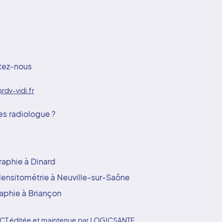
tez-nous
rdv-vidi.fr
es radiologue ?
aphie à Dinard
ensitométrie à Neuville-sur-Saône
aphie à Briançon
YDOCT éditée et maintenue par LOGICSANTE.