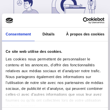
4
Consentement
Détails
À propos des cookies
Examen
Ce site web utilise des cookies.
Vous êtes allongé(e) sur un lit qui se déplace dans
Les cookies nous permettent de personnaliser le
un large anneau, le plus souvent sur le dos et
contenu et les annonces, d'offrir des fonctionnalités
seul(e) dans la salle d’examen ; nous pouvons
relatives aux médias sociaux et d'analyser notre trafic.
communiquer avec vous grâce à un micro.
Nous partageons également des informations sur
L’équipe se trouve tout près de vous, derrière une
l'utilisation de notre site avec nos partenaires de médias
vitre. Elle vous voit et vous entend pendant tout
sociaux, de publicité et d'analyse, qui peuvent combiner
l’examen. Si cela était nécessaire, elle peut
celles-ci avec d'autres informations que vous leur avez
intervenir à tout instant.
fournies ou qu'ils ont collectées lors de votre utilisation
Selon la zone étudiée, vos bras sont le long du
de leurs services.
corps ou derrière la tête. L’examen est